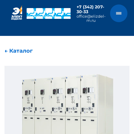
+7 (342) 207-
Чат с главным
30-33
инженером
office@elizdel-
m.ru
← Каталог