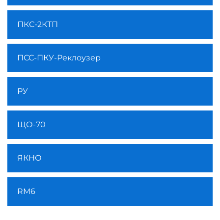
ПКС-2КТП
ПСС-ПКУ-Реклоузер
РУ
ЩО-70
ЯКНО
RM6