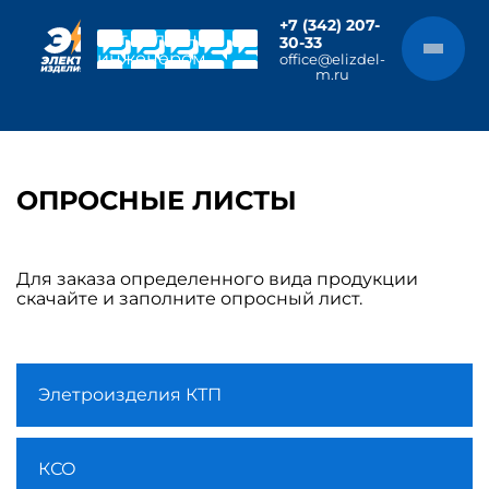
+7 (342) 207-
Чат с главным
30-33
инженером
office@elizdel-
m.ru
ОПРОСНЫЕ ЛИСТЫ
Для заказа определенного вида продукции
скачайте и заполните опросный лист.
Элетроизделия КТП
КСО