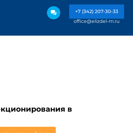
+7 (342) 207-30-33
office@elizdel-m.ru
секционирования в