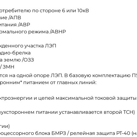
отребителю по стороне 6 или 10кВ
ние /АПВ
итания /АВР
ормального режима /АВНР
жденного участка ЛЭП
радио-брелка
а землю /ОЗЗ
/ ЗМН
ся на одной опоре ЛЭП. В базовую комплектацию ПУ
ронним* питанием от главных линий:
ектроэнергии и цепей максимальной токовой защиты
двухстороннем питании устанавливается второй ТСН)
гии)
оцессорного блока БМРЗ / релейная защита РТ-40 (