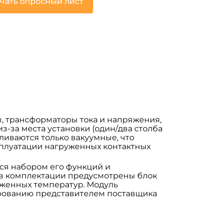
чать опросный лист
, трансформаторы тока и напряжения,
-за места установки (один/два столба
ливаются только вакуумные, что
плуатации нагруженных контактных
ся набором его функций и
 в комплектации предусмотрены блок
иженных температур. Модуль
ированию представителем поставщика