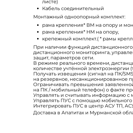
листе)
Кабель соединительный
Монтажный одноопорный комплект:
рама крепления* ВМ на опору и мо
рама крепления* НМ на опору,
крепежный комплект.( * рамы крепл
При наличии функций дистанционного 
дистанционного мониторинга, управлен
защит, параметров сети.
В режиме реального времени, дистанц
количестве учтённой электроэнергии (т
Получать извещения (сигнал на ПК/SMS
на резервное, несанкционированное про
Ограничивать превышения заявленной
на ПК / мобильный телефон) о факте п
Управлять и считывать информацию с 
Управлять ПУС с помощью мобильного 
Интегрировать ПУС в центр АСУ ТП, АС
Доставка в Апатитах и Мурманской обл