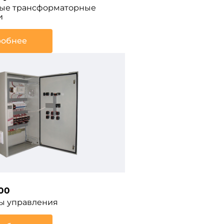
ые трансформаторные
и
обнее
00
ы управления