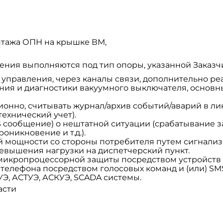
нтажа ОПН на крышке ВМ,
ения выполняются под тип опоры, указанной Заказч
управления, через каналы связи, дополнительно ре
ия и диагностики вакуумного выключателя, основны
ионно, считывать журнал/архив событий/аварий в л
ехнический учет).
 сообщение) о нештатной ситуации (срабатывание з
никновение и т.д.).
 мощности со стороны потребителя путем сигнал
ревышения нагрузки на диспетчерский пункт.
микропроцессорной защиты посредством устройств 
телефона посредством голосовых команд и (или) SM
УЭ, АСТУЭ, АСКУЭ, SCADA системы.
асти