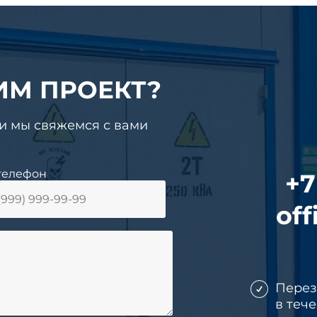
ИМ ПРОЕКТ?
 и мы свяжемся с вами
телефон
+7
off
Пере
в теч