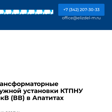
+7 (342) 207-30-33
Чат с главным инженером
office@elizdel-m.ru
рансформаторные
ужной установки КТПНУ
) кВ (ВВ) в Апатитах