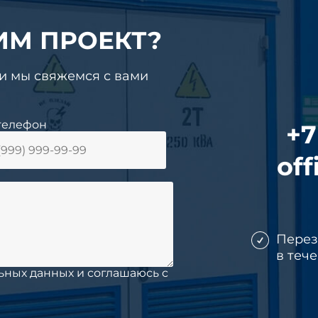
ИМ ПРОЕКТ?
 и мы свяжемся с вами
телефон
+7
off
Пере
в теч
ьных данных и соглашаюсь c