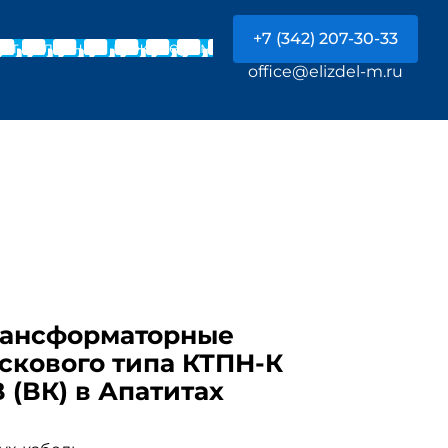
+7 (342) 207-30-33
Чат с главным инженером
office@elizdel-m.ru
рансформаторные
скового типа КТПН-К
В (ВК) в Апатитах