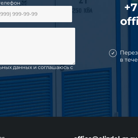
телефон
+7
off
Пере
в теч
ьных данных и соглашаюсь c
ая