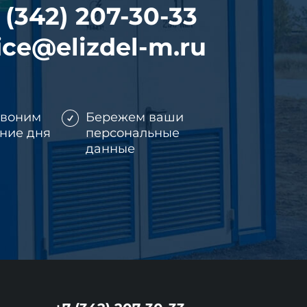
 (342) 207-30-33
ice@elizdel-m.ru
звоним
Бережем ваши
ение дня
персональные
данные