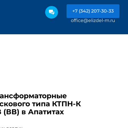
+7 (342) 207-30-33
office@elizdel-m.ru
рансформаторные
скового типа КТПН-К
В (ВВ) в Апатитах