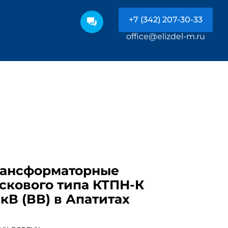
+7 (342) 207-30-33
office@elizdel-m.ru
рансформаторные
скового типа КТПН-К
) кВ (ВВ) в Апатитах